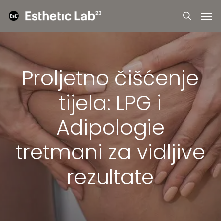
Skip
Menu
Men
to
searc
main
content
Proljetno čišćenje
tijela: LPG i
Adipologie
tretmani za vidljive
rezultate